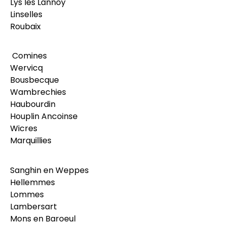
Lys les Lannoy
Linselles
Roubaix
Comines
Wervicq
Bousbecque
Wambrechies
Haubourdin
Houplin Ancoinse
Wicres
Marquillies
Sanghin en Weppes
Hellemmes
Lommes
Lambersart
Mons en Baroeul