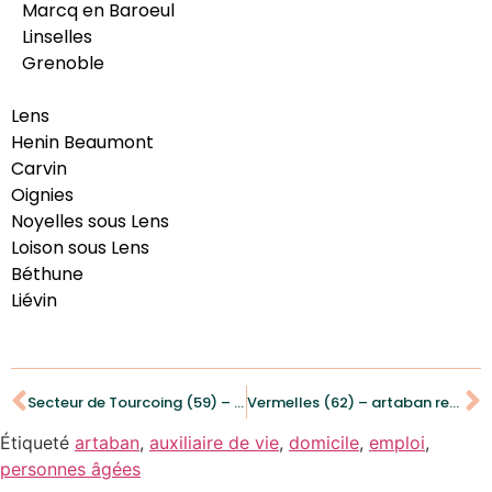
Marcq en Baroeul
Linselles
Grenoble
Lens
Henin Beaumont
Carvin
Oignies
Noyelles sous Lens
Loison sous Lens
Béthune
Liévin
Secteur de Tourcoing (59) – artaban recrute des auxiliaires de vie sociale (H/F)
Vermelles (62) – artaban recrute une aide ménagère (H/F)
Étiqueté
artaban
,
auxiliaire de vie
,
domicile
,
emploi
,
personnes âgées