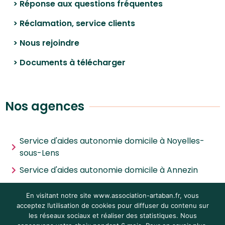
> Réponse aux questions fréquentes
> Réclamation, service clients
> Nous rejoindre
> Documents à télécharger
Nos agences
Service d'aides autonomie domicile à Noyelles-
sous-Lens
Service d'aides autonomie domicile à Annezin
Service d'aides autonomie domicile à Noyelles-
En visitant notre site www.association-artaban.fr, vous
les-Vermelles
acceptez l’utilisation de cookies pour diffuser du contenu sur
Service d'aides autonomie domicile à Villeneuve-
les réseaux sociaux et réaliser des statistiques. Nous