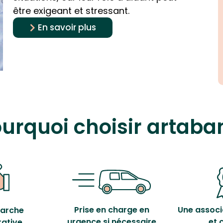
être exigeant et stressant.
En savoir plus
urquoi choisir artaba
Prise en charge en
Une associ
arche
urgence si nécessaire
et 
rative