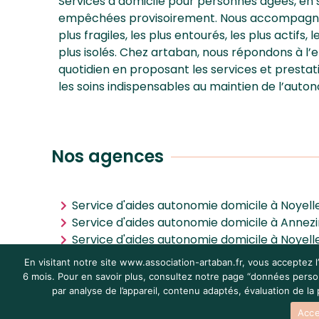
Services à domicile pour personnes âgées, en 
empêchées provisoirement. Nous accompagnons
plus fragiles, les plus entourés, les plus actifs, 
plus isolés. Chez artaban, nous répondons à l
quotidien en proposant les services et prestat
les soins indispensables au maintien de l’auton
Nos agences
Service d'aides autonomie domicile à Noyel
Service d'aides autonomie domicile à Annezi
Service d'aides autonomie domicile à Noyel
Service d'aides autonomie domicile à Villen
En visitant notre site www.association-artaban.fr, vous acceptez l
6 mois. Pour en savoir plus, consultez notre page “données personn
par analyse de l’appareil, contenu adaptés, évaluation de l
Mentions l
Acce