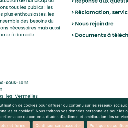
situation de handicap ou
> Réponse aux questi
 tous les publics : les
> Réclamation, servic
les plus enthousiastes, les
’ensemble des besoins du
> Nous rejoindre
ions nécessaires mais aussi
omie à domicile.
> Documents à téléc
les-sous-Lens
n
les-les-Vermelles
euve-d'Ascq
’utilisation de cookies pour diffuser du contenu sur les réseaux sociau
elles et cookies”. Nous traitons vos données personnelles pour les obj
a performance du contenu, études d’audience et amélioration des service
égales
|
Données personnelles et cookies
|
Crédits
pter et fermer
Continuer sans accepter
Politique de confiden