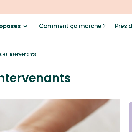
Comment ça marche ?
Près 
roposés
es et intervenants
 intervenants