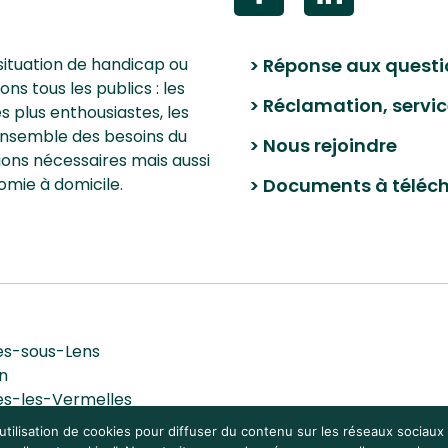
situation de handicap ou
> Réponse aux questi
 tous les publics : les
> Réclamation, servic
les plus enthousiastes, les
’ensemble des besoins du
> Nous rejoindre
ions nécessaires mais aussi
omie à domicile.
> Documents à téléc
les-sous-Lens
n
les-les-Vermelles
euve-d'Ascq
’utilisation de cookies pour diffuser du contenu sur les réseaux sociau