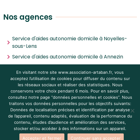
Nos agences
Service d'aides autonomie domicile à Noyelles-
sous-Lens
Service d'aides autonomie domicile à Annezin
Service d'aides autonomie domicile à Noyelles-
En visitant notre site www.association-artaban.fr, vous
les-Vermelles
acceptez l’utilisation de cookies pour diffuser du contenu sur
Service d'aides autonomie domicile à Villeneuve-
les réseaux sociaux et réaliser des statistiques. Nous
conservons votre choix pendant 6 mois. Pour en savoir plus,
d'Ascq
consultez notre page “données personnelles et cookies”. Nous
traitons vos données personnelles pour les objectifs suivants:
Données de localisation précises et identification par analyse
Mentions légales
|
Données personnelles et cookies
|
de l’appareil, contenu adaptés, évaluation de la performance du
Crédits
contenu, études d’audience et amélioration des services,
stocker et/ou accéder à des informations sur un appareil.
Accepter et fermer
Continuer sans accepter