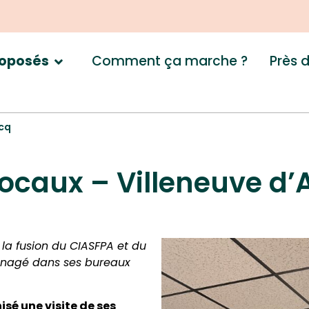
Comment ça marche ?
Près 
roposés
scq
locaux – Villeneuve d’
 la fusion du CIASFPA et du
nagé dans ses bureaux
sé une visite de ses