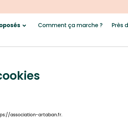
Comment ça marche ?
Près 
roposés
cookies
tps://association-artaban.fr.