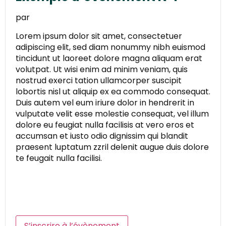
par
Lorem ipsum dolor sit amet, consectetuer
adipiscing elit, sed diam nonummy nibh euismod
tincidunt ut laoreet dolore magna aliquam erat
volutpat. Ut wisi enim ad minim veniam, quis
nostrud exerci tation ullamcorper suscipit
lobortis nisl ut aliquip ex ea commodo consequat.
Duis autem vel eum iriure dolor in hendrerit in
vulputate velit esse molestie consequat, vel illum
dolore eu feugiat nulla facilisis at vero eros et
accumsan et iusto odio dignissim qui blandit
praesent luptatum zzril delenit augue duis dolore
te feugait nulla facilisi.
S’inscrire à l’évènement