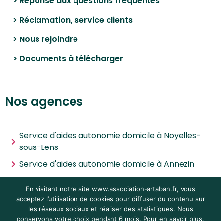
> Réponse aux questions fréquentes
> Réclamation, service clients
> Nous rejoindre
> Documents à télécharger
Nos agences
Service d'aides autonomie domicile à Noyelles-
sous-Lens
Service d'aides autonomie domicile à Annezin
Service d'aides autonomie domicile à Noyelles-
En visitant notre site www.association-artaban.fr, vous
les-Vermelles
acceptez l’utilisation de cookies pour diffuser du contenu sur
Service d'aides autonomie domicile à Villeneuve-
les réseaux sociaux et réaliser des statistiques. Nous
conservons votre choix pendant 6 mois. Pour en savoir plus,